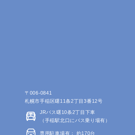
〒006-0841
札幌市手稲区曙11条2丁目3番12号
JRバス曙10条2丁目下車
（手稲駅北口にバス乗り場有）
専用駐車場有： 約170台