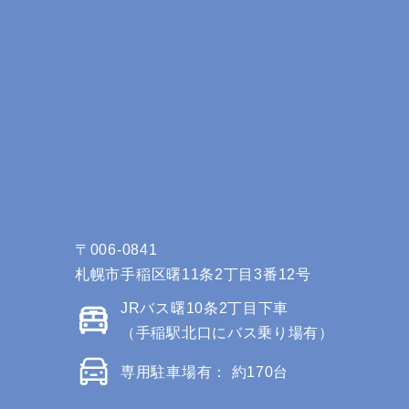
〒006-0841
札幌市手稲区曙11条2丁目3番12号
JRバス曙10条2丁目下車
（手稲駅北口にバス乗り場有）
専用駐車場有： 約170台