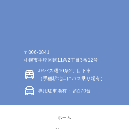
〒006-0841
札幌市手稲区曙11条2丁目3番12号
JRバス曙10条2丁目下車
（手稲駅北口にバス乗り場有）
専用駐車場有： 約170台
ホーム