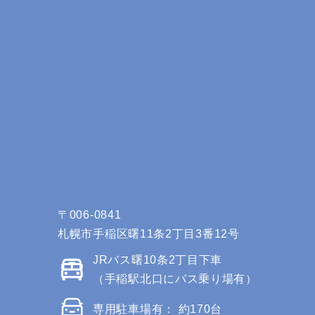
〒006-0841
札幌市手稲区曙11条2丁目3番12号
JRバス曙10条2丁目下車
（手稲駅北口にバス乗り場有）
専用駐車場有： 約170台