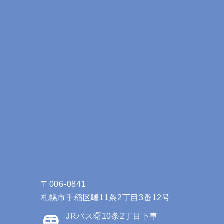
〒006-0841
札幌市手稲区曙11条2丁目3番12号
JRバス曙10条2丁目下車